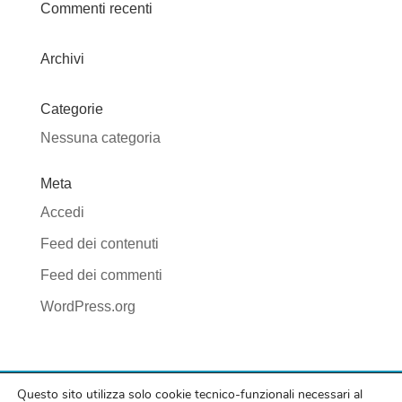
Commenti recenti
Archivi
Categorie
Nessuna categoria
Meta
Accedi
Feed dei contenuti
Feed dei commenti
WordPress.org
Questo sito utilizza solo cookie tecnico-funzionali necessari al
© Svs Area Tenda di Silvia Venerdini | P. IVA