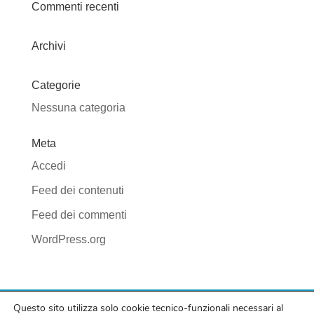
Commenti recenti
Archivi
Categorie
Nessuna categoria
Meta
Accedi
Feed dei contenuti
Feed dei commenti
WordPress.org
Questo sito utilizza solo cookie tecnico-funzionali necessari al
© Svs Area Tenda di Silvia Venerdini | P. IVA