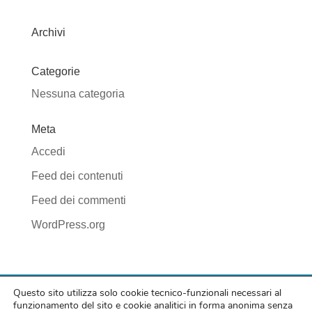
Archivi
Categorie
Nessuna categoria
Meta
Accedi
Feed dei contenuti
Feed dei commenti
WordPress.org
Questo sito utilizza solo cookie tecnico-funzionali necessari al
© Svs Area Tenda di Silvia Venerdini | P. IVA
funzionamento del sito e cookie analitici in forma anonima senza